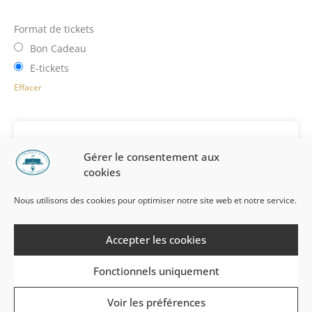
Format de tickets
Bon Cadeau
E-tickets
Effacer
Quel est le bénéficiaire ?
Gérer le consentement aux
cookies
Les bons cadeaux sont nominatifs,
merci de
préciser ici les coordonnées du bénéficiaire
.
Nous utilisons des cookies pour optimiser notre site web et notre service.
Définir un bénéficiaire de bon cadeau
Accepter les cookies
Civilité du bénéficiaire :
(facultatif)
Madame
(facultatif)
Fonctionnels uniquement
Monsieur
(facultatif)
Voir les préférences