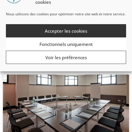
cookies
Nous utilisons des cookies pour optimiser notre site web et notre service.
Restaurants
Accepter les cookies
Profitez de cadres agréables pour vos déjeuners ou
dîners d’affaire, en front de mer ou au vert.
Fonctionnels uniquement
EN SAVOIR PLUS »
Voir les préférences