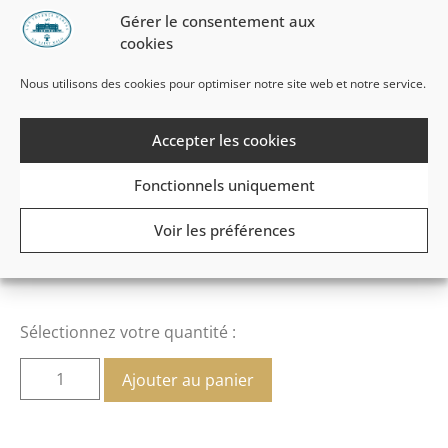
Gérer le consentement aux
1 Menu Traditionnel au restaurant La Verrière
cookies
(entrée & plat ou plat & dessert)
Accès libre au Parcours Aquatonic, Piscine de
Nous utilisons des cookies pour optimiser notre site web et notre service.
Détente, Sauna, Hammam et Salle de
musculation et cardio-training
sur la même
Accepter les cookies
demi-journée que vos soins
Fonctionnels uniquement
Format de tickets
Bon Cadeau
Voir les préférences
E-bon Cadeau
Sélectionnez votre quantité :
Ajouter au panier