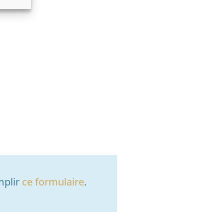
mplir
ce formulaire
.