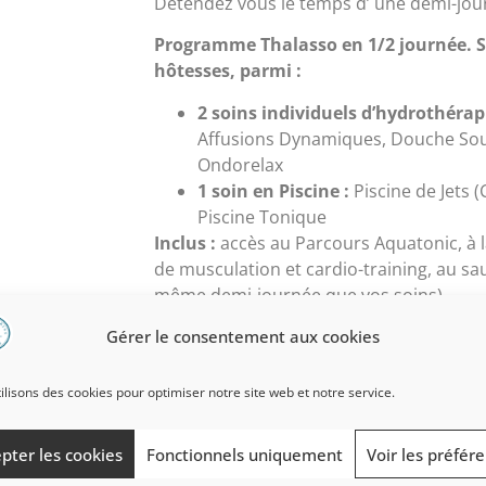
Détendez vous le temps d’ une demi-jou
Programme Thalasso en 1/2 journée. S
hôtesses, parmi :
2 soins individuels d’hydrothérapi
Affusions Dynamiques, Douche Sou
Ondorelax
1 soin en Piscine :
Piscine de Jets 
Piscine Tonique
Inclus :
accès au Parcours Aquatonic, à la
de musculation et cardio-training, au s
même demi-journée que vos soins)
Gérer le consentement aux cookies
Format de tickets
Bon Cadeau
ilisons des cookies pour optimiser notre site web et notre service.
E-bon Cadeau
pter les cookies
Fonctionnels uniquement
Voir les préfér