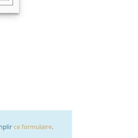
mplir
ce formulaire
.