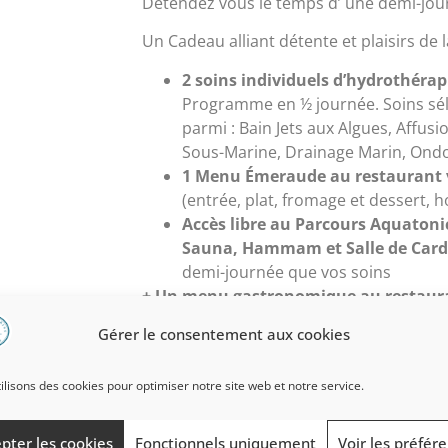
Détendez vous le temps d’ une demi-jou
Un Cadeau alliant détente et plaisirs de 
2 soins individuels d’hydrothérap
Programme en ½ journée. Soins sél
parmi : Bain Jets aux Algues, Affu
Sous-Marine, Drainage Marin, Ondo
1 Menu Émeraude au restaurant 
(entrée, plat, fromage et dessert, 
Accès libre au Parcours Aquatonic
Sauna, Hammam et Salle de Card
demi-journée que vos soins
+ Un menu gastronomique au restaura
mer.
Gérer le consentement aux cookies
Format de tickets
ilisons des cookies pour optimiser notre site web et notre service.
Bon Cadeau
E-bon Cadeau
pter les cookies
Fonctionnels uniquement
Voir les préfér