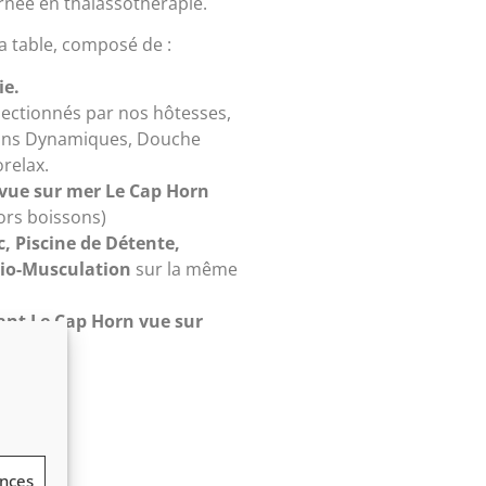
rnée en thalassothérapie.
la table, composé de :
ie.
ectionnés par nos hôtesses,
sions Dynamiques, Douche
relax.
vue sur mer Le Cap Horn
hors boissons)
, Piscine de Détente,
io-Musculation
sur la même
nt Le Cap Horn vue sur
ences